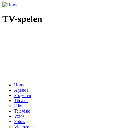
Overslaan en naar de inhoud gaan
TV-spelen
Home
Agenda
Projecten
Theater
Film
Televisie
Voice
Foto's
Videozone